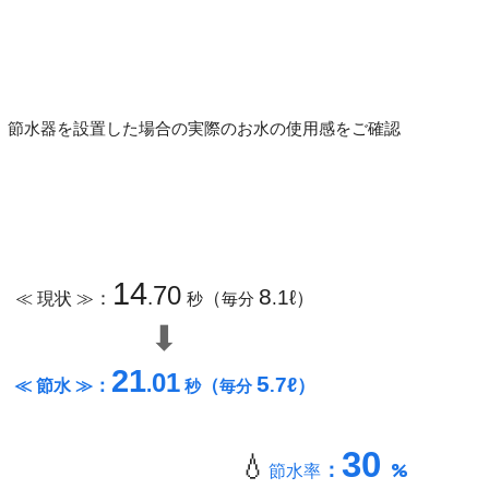
、節水器を設置した場合の実際のお水の使用感をご確認
14
70
8
：
（
）
.
1ℓ
≪ 現状 ≫
.
秒
毎分
⬇
21
01
5
：
（
）
.
7ℓ
≪ 節水 ≫
.
秒
毎分
30
💧
：
%
節水率