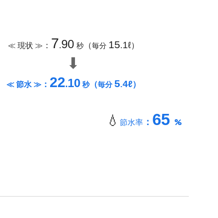
7
90
15
：
（
）
.
1ℓ
≪ 現状 ≫
.
秒
毎分
⬇
22
10
5
：
（
）
.
4ℓ
≪ 節水 ≫
.
秒
毎分
65
💧
：
%
節水率