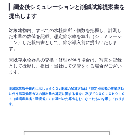
▎
調査
後シミュレーションと
削減試算提案書を
提出します
対象建物内、すべての水栓箇所・個数を把握し、計測し
た水量の数値を記載、想定節水率を算出（シュミレーシ
ョン）した報告書として、節水導入前に提出いたしま
す。
※既存水栓器具の
交換・修理が伴う場合
は、写真を記録
として撮影し、提出・当社にて保管をする場合がござい
ます。
削減試算報告書内に示します
削減の試算方法は『特定排出者の事業活動
ＣＯ
２
に伴う温室効果ガスの排出量の算定に関する省令』及び『
ＣＯＯＬＣＨＯＩＣ
（経済産業省・環境省）』に基づいた算出をおこなったものを示しておりま
Ｅ
す。