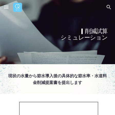
Skip to main content
Skip to navigation
▎削減試算
シミュレーション
現状の水量から節水導入後の具体的な節水率・水道料
金削減
提案書を提出します